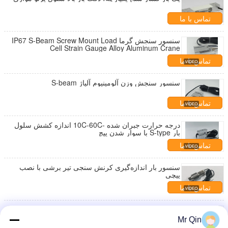
تماس با ما
سنسور سنجش گرما IP67 S-Beam Screw Mount Load
Cell Strain Gauge Alloy Aluminum Crane
تماس با ما
سنسور سنجش وزن آلومینیوم آلیاژ S-beam
تماس با ما
درجه حرارت جبران شده -10C-60C اندازه کشش سلول
بار S-type با سوار شدن پیچ
تماس با ما
سنسور بار اندازه‌گیری کرنش سنجی تیر برشی با نصب
پیچی
تماس با ما
سلول بار دارای آب ضد آب قابل اطمینان
Mr Qin