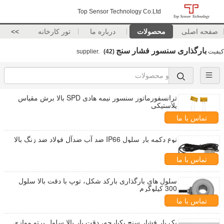
Top Sensor Technology Co.Ltd
صفحه اصلی
محصولات
درباره ما
تور کارخانه
>>
بارگذاری سنسور فشار سنج
کیفیت
supplier.
(42)
ترانسفورماتور سنسور نیمه هادی SPD بالا برش مقیاس
پلاستیکی
تماس با ما
نوع دکمه بار سلول IP66 ضد آب ضدآل فولاد ضد زنگ بالا
تماس با ما
سلول های بارگذاری بارکد شکل، توپ با دقت بالا سلول
300 کیلوگرم
تماس با ما
یک بار فشار سنج یکپارچه، دقت بار بالا سلول پرتو موازی